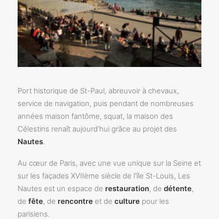
Port historique de St-Paul, abreuvoir à chevaux,
service de navigation, puis pendant de nombreuses
années maison fantôme, squat, la maison des
Célestins renaît aujourd’hui grâce au projet des
Nautes
.
Au cœur de Paris, avec une vue unique sur la Seine et
sur les façades XVIIème siècle de l’île St-Louis, Les
Nautes est un espace de
restauration
, de
détente
,
de
fête
, de
rencontre
et de
culture
pour les
parisiens.